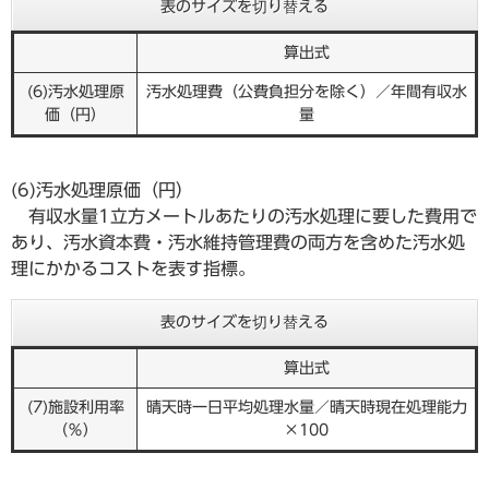
表のサイズを切り替える
算出式
(6)汚水処理原
汚水処理費（公費負担分を除く）／年間有収水
価（円）
量
(6)汚水処理原価（円）
有収水量1立方メートルあたりの汚水処理に要した費用で
あり、汚水資本費・汚水維持管理費の両方を含めた汚水処
理にかかるコストを表す指標。
表のサイズを切り替える
算出式
(7)施設利用率
晴天時一日平均処理水量／晴天時現在処理能力
（％）
×100