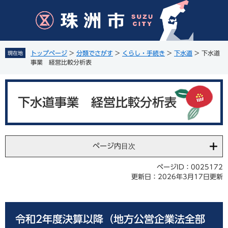
ペ
メ
ー
ニ
ジ
ュ
の
ー
先
を
トップページ
>
分類でさがす
>
くらし・手続き
>
下水道
>
下水道
現在地
頭
飛
事業 経営比較分析表
で
ば
す
し
本
。
て
文
下水道事業 経営比較分析表
本
文
へ
ページ内目次
ページID：0025172
更新日：2026年3月17日更新
令和2年度決算以降（地方公営企業法全部