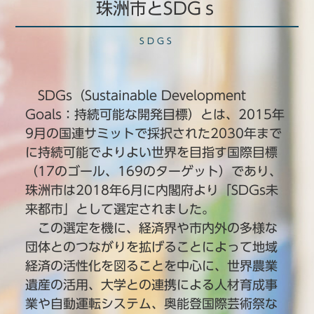
珠洲市とSDGｓ
SDGS
SDGs（Sustainable Development
Goals：持続可能な開発目標）とは、2015年
9月の国連サミットで採択された2030年まで
に持続可能でよりよい世界を目指す国際目標
（17のゴール、169のターゲット）であり、
珠洲市は2018年6月に内閣府より「SDGs未
来都市」として選定されました。
この選定を機に、経済界や市内外の多様な
団体とのつながりを拡げることによって地域
経済の活性化を図ることを中心に、世界農業
遺産の活用、大学との連携による人材育成事
業や自動運転システム、奥能登国際芸術祭な