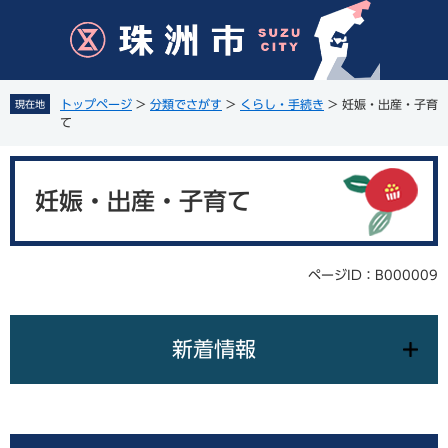
ペ
メ
ー
ニ
ジ
ュ
の
ー
先
を
トップページ
>
分類でさがす
>
くらし・手続き
>
妊娠・出産・子育
現在地
頭
飛
て
で
ば
す
し
本
。
て
文
妊娠・出産・子育て
本
文
へ
ページID：B000009
新着情報