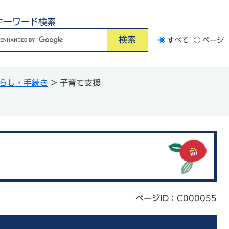
キーワード検索
G
すべて
ページ
o
o
らし・手続き
>
子育て支援
e
カ
ス
タ
ム
検
索
ページID：C000055