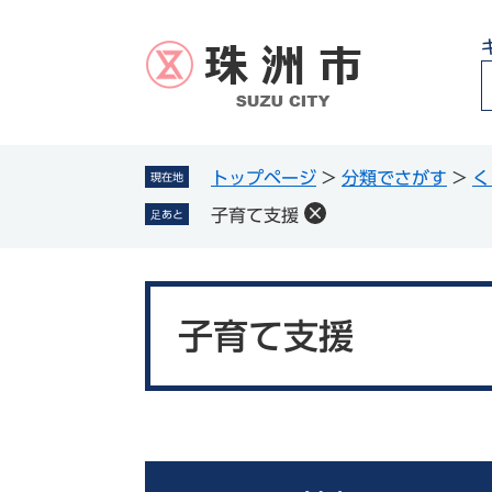
ペ
メ
ー
ニ
ジ
ュ
の
ー
先
を
頭
飛
g
で
ば
トップページ
>
分類でさがす
>
く
現在地
l
す
し
子育て支援
足あと
。
て
本
文
本
へ
文
子育て支援