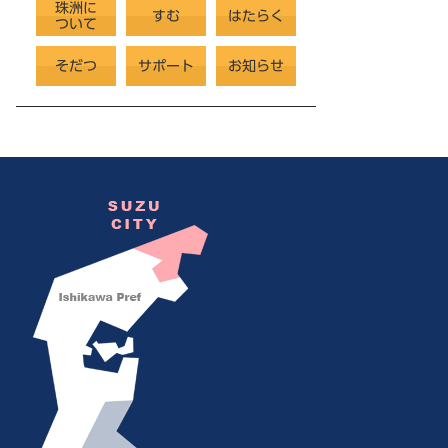
珠洲に
すむ
はたらく
ついて
そだつ
サポート
お知らせ