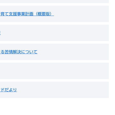
子育て支援事業計画（概要版）
策
ける苦情解決について
ンドだより