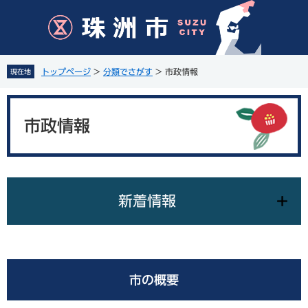
ペ
メ
ー
ニ
ジ
ュ
の
ー
先
を
トップページ
>
分類でさがす
>
市政情報
現在地
頭
飛
で
ば
本
す
し
文
。
て
市政情報
本
文
へ
新着情報
市の概要