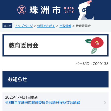
ペ
メ
ー
ニ
ジ
ュ
の
ー
先
を
トップページ
>
分類でさがす
>
市政情報
>
教育委員会
現在地
頭
飛
で
ば
本
す
し
文
。
て
教育委員会
本
文
へ
ページID：C000138
お知らせ
2026年7月31日更新
令和8年度珠洲市教育委員会会議日程及び会議録