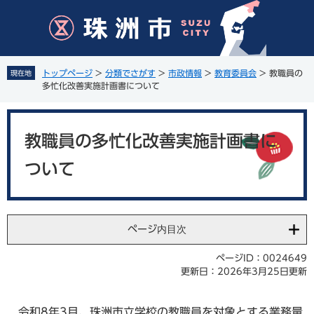
ペ
メ
ー
ニ
ジ
ュ
の
ー
先
を
トップページ
>
分類でさがす
>
市政情報
>
教育委員会
>
教職員の
現在地
頭
飛
多忙化改善実施計画書について
で
ば
す
し
本
。
て
文
教職員の多忙化改善実施計画書に
本
文
ついて
へ
ページ内目次
ページID：0024649
更新日：2026年3月25日更新
令和8年3月、珠洲市立学校の教職員を対象とする業務量