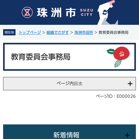
ペ
メ
ー
ニ
ジ
ュ
の
ー
先
を
トップページ
>
組織でさがす
>
珠洲市役所
>
教育委員会事務局
現在地
頭
飛
で
ば
本
す
し
文
。
て
教育委員会事務局
本
文
へ
ページ内目次
ページID：E000026
新着情報