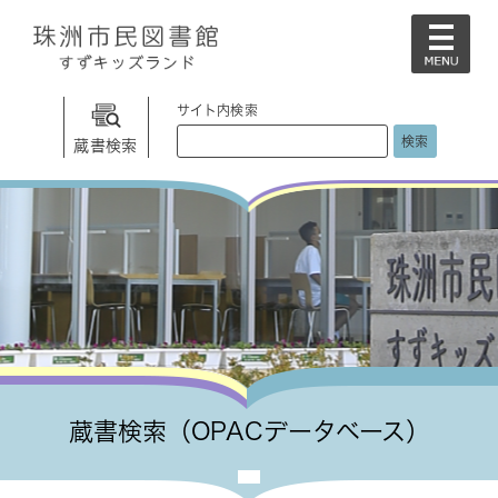
ペ
メ
ー
ニ
メ
ジ
ュ
ニ
の
ー
ュ
先
を
サイト内検索
ー
頭
飛
G
蔵書検索
で
ば
o
す
し
o
。
て
g
本
l
文
e
へ
カ
ス
タ
ム
検
索
蔵書検索（OPACデータベース）