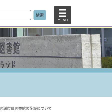
メ
ニ
ュ
ー
珠洲市民図書館の施設について