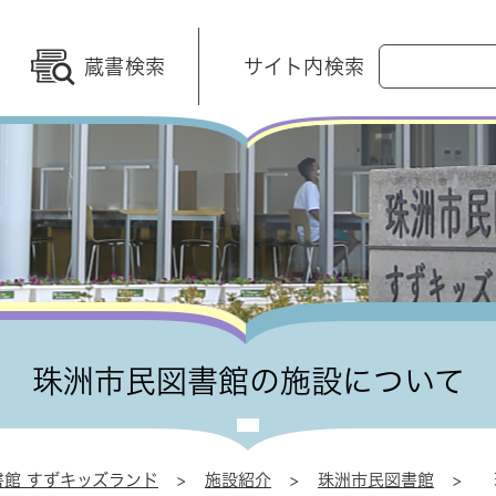
G
蔵書検索
サイト内検索
o
o
g
l
e
カ
ス
タ
ム
検
索
珠洲市民図書館の施設について
館 すずキッズランド
>
施設紹介
>
珠洲市民図書館
>