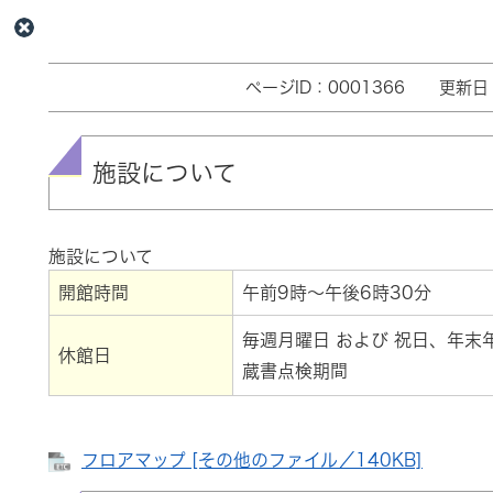
本
ページID：0001366
更新日
文
施設について
施設について
開館時間
午前9時～午後6時30分
毎週月曜日 および 祝日、年末
休館日
蔵書点検期間
フロアマップ [その他のファイル／140KB]