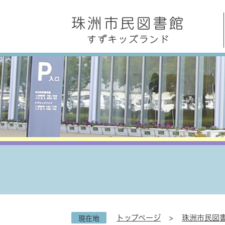
ペ
メ
ー
ニ
ジ
ュ
の
ー
先
を
頭
飛
で
ば
す
し
。
て
本
文
へ
トップページ
>
珠洲市民図書
現在地