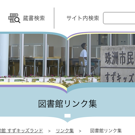
G
蔵書検索
サイト内検索
o
o
g
l
e
カ
ス
タ
ム
検
索
図書館リンク集
館 すずキッズランド
>
リンク集
>
図書館リンク集