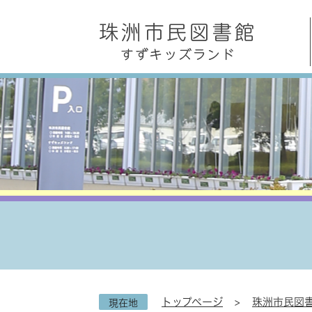
ペ
メ
ー
ニ
ジ
ュ
の
ー
先
を
頭
飛
で
ば
す
し
。
て
本
文
へ
トップページ
>
珠洲市民図書
現在地