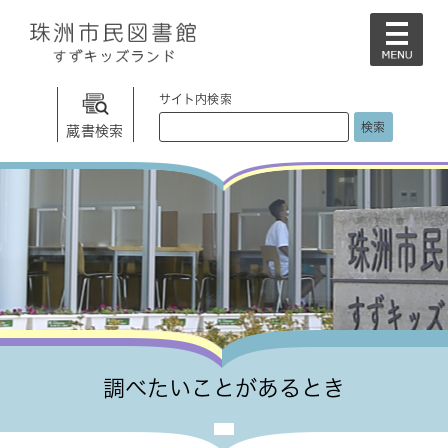
ペ
メ
ー
ニ
メ
ジ
ュ
ニ
の
ー
ュ
先
を
サイト内検索
ー
頭
飛
G
蔵書検索
で
ば
o
す
し
o
。
て
g
本
l
文
e
へ
カ
ス
タ
ム
検
索
調べたいことがあるとき