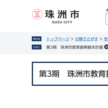
ペ
メ
ー
ニ
ジ
ュ
の
ー
先
を
頭
飛
g
で
ば
トップページ
>
分類でさがす
>
市
現在地
l
す
し
第3期 珠洲市教育振興基本計画
足あと
。
て
本
文
本
へ
文
第3期 珠洲市教育