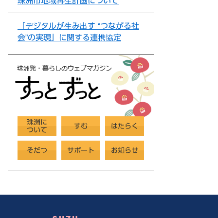
珠洲市地域再生計画について
「デジタルが生み出す “つながる社
会”の実現」に関する連携協定
珠洲に
すむ
はたらく
ついて
そだつ
サポート
お知らせ