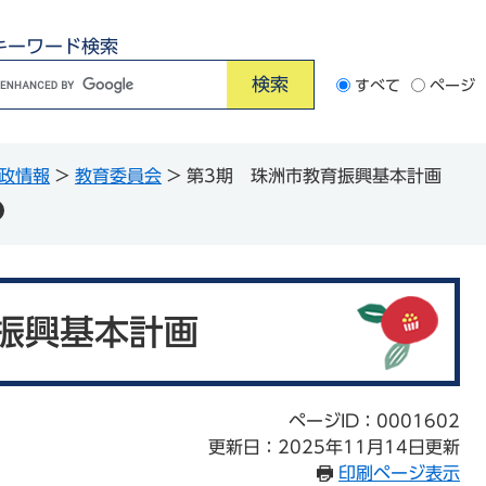
キーワード検索
G
すべて
ページ
o
o
政情報
>
教育委員会
>
第3期 珠洲市教育振興基本計画
e
カ
ス
タ
ム
振興基本計画
検
索
ページID：0001602
更新日：2025年11月14日更新
印刷ページ表示