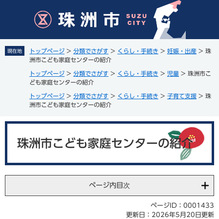
ペ
メ
ー
ニ
ジ
ュ
の
ー
先
を
トップページ
>
分類でさがす
>
くらし・手続き
>
妊娠・出産
>
珠
現在地
頭
飛
洲市こども家庭センターの紹介
で
ば
トップページ
>
分類でさがす
>
くらし・手続き
>
児童
>
珠洲市こ
す
し
ども家庭センターの紹介
。
て
トップページ
>
分類でさがす
>
くらし・手続き
>
子育て支援
>
珠
本
洲市こども家庭センターの紹介
文
へ
本
文
珠洲市こども家庭センターの紹介
ページ内目次
ページID：0001433
更新日：2026年5月20日更新