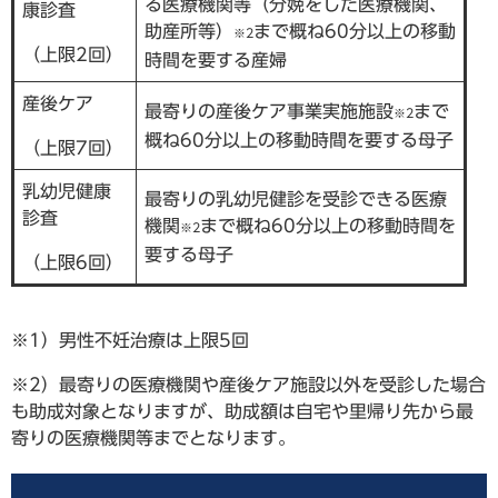
る医療機関等（分娩をした医療機関、
康診査
助産所等）
まで概ね60分以上の移動
※2
（上限2回）
時間を要する産婦
産後ケア
最寄りの産後ケア事業実施施設
まで
※2
概ね60分以上の移動時間を要する母子
（上限7回）
乳幼児健康
最寄りの乳幼児健診を受診できる医療
診査
機関
まで概ね60分以上の移動時間を
※2
要する母子
（上限6回）
※1）男性不妊治療は上限5回
※2）最寄りの医療機関や産後ケア施設以外を受診した場合
も助成対象となりますが、助成額は自宅や里帰り先から最
寄りの医療機関等までとなります。