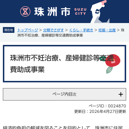
ペ
メ
ー
ニ
ジ
ュ
の
ー
先
を
トップページ
>
分類でさがす
>
くらし・手続き
>
妊娠・出産
>
珠
現在地
頭
飛
洲市不妊治療、産婦健診等交通費助成事業
で
ば
す
し
本
。
て
文
珠洲市不妊治療、産婦健診等交通
本
文
費助成事業
へ
ページ内目次
ページID：0024870
更新日：2026年4月27日更新
経済的負担の軽減を図ることを目的として、珠洲市に住民