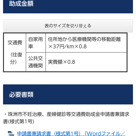
助成金額
表のサイズを切り替える
自家用
住所地から医療機関等の移動距離
交通費
車
×37円/km×0.8
（往復
公共交
分）
実費額×0.8
通機関
必要書類
・珠洲市不妊治療、産婦健診等交通費助成金申請書兼請求
書(様式第1号)
申請書兼請求書（様式第1号） [Wordファイル／