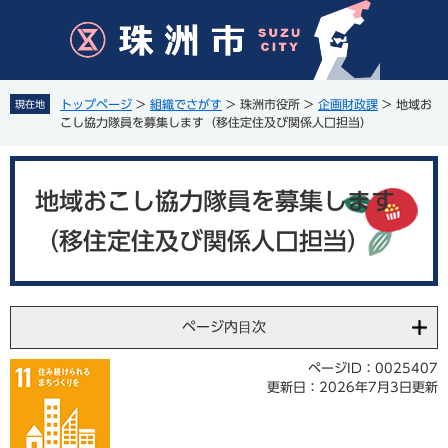
ペ
メ
ー
ニ
ジ
ュ
の
ー
先
を
トップページ
>
組織でさがす
>
珠洲市役所
>
企画財政課
>
地域お
現在地
頭
飛
こし協力隊員を募集します（移住定住及び関係人口担当）
で
ば
す
し
本
。
て
文
地域おこし協力隊員を募集します
本
文
（移住定住及び関係人口担当）
へ
ページ内目次
ページID：0025407
更新日：2026年7月3日更新