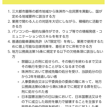
三大都市圏等の都市地域から珠洲市へ住民票を異動し、国が
定める地域要件に該当する方
業務で関わる人との対話を大切にしながら、積極的に活動で
きる方
パソコンの一般的な操作ができ、ウェブ等での情報発信・コ
ミュニケーションのスキルを有する方
普通自動車運転免許（AT限定可）を有し、業務で使用するた
めに借上可能な自家用車を、着任までに所有できる方
地方公務員法第16条に規定する以下の欠格条項に該当しない
方
禁錮以上の刑に処せられ、その執行を終わるまで又は
その執行を受けることがなくなるまでの者
珠洲市において懲戒免職の処分を受け、当該処分の日
から2年を経過しない者
人事委員会又は公平委員会の委員の職にあって、地方
公務員法第60条から第63条までに規定する罪を犯し、
刑に処せられた者
日本国憲法施行の日以後において、日本国憲法又はそ
の下に成立した政府を暴力で破壊することを主張する
政党その他の団体を結成し、又はこれに加入した者