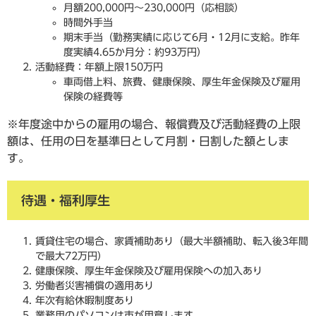
月額200,000円～230,000円（応相談）
時間外手当
期末手当（勤務実績に応じて6月・12月に支給。昨年
度実績4.65か月分：約93万円）
活動経費：年額上限150万円
車両借上料、旅費、健康保険、厚生年金保険及び雇用
保険の経費等
※年度途中からの雇用の場合、報償費及び活動経費の上限
額は、任用の日を基準日として月割・日割した額としま
す。
待遇・福利厚生
賃貸住宅の場合、家賃補助あり（最大半額補助、転入後3年間
で最大72万円）
健康保険、厚生年金保険及び雇用保険への加入あり
労働者災害補償の適用あり
年次有給休暇制度あり
業務用のパソコンは市が用意します