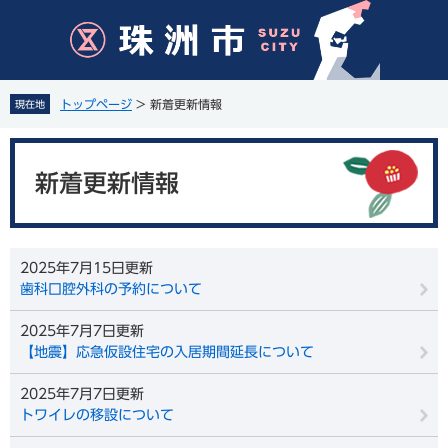
ペ
メ
ー
ニ
ジ
ュ
の
ー
先
を
トップページ
>
新着更新情報
現在地
頭
飛
で
ば
本
す
し
文
。
て
新着更新情報
本
文
へ
2025年7月15日更新
歯科口腔外科の予約について
2025年7月7日更新
【地震】応急仮設住宅の入居期間延長について
2025年7月7日更新
トワイレの移設について