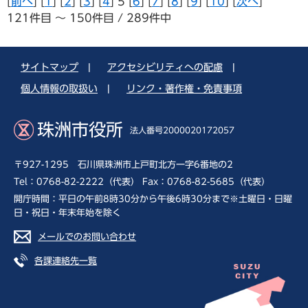
[
前へ
] [
1
] [
2
] [
3
] [
4
] 5 [
6
] [
7
] [
8
] [
9
] [
10
] [
次へ
]
121件目 ～ 150件目 / 289件中
サイトマップ
|
アクセシビリティへの配慮
|
個人情報の取扱い
|
リンク・著作権・免責事項
珠洲市役所
法人番号2000020172057
〒927-1295 石川県珠洲市上戸町北方一字6番地の2
Tel：0768-82-2222（代表） Fax：0768-82-5685（代表）
開庁時間：平日の午前8時30分から午後6時30分まで※土曜日・日曜
日・祝日・年末年始を除く
メールでのお問い合わせ
各課連絡先一覧