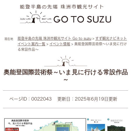
ペ
メ
ー
ニ
ジ
ュ
の
ー
先
を
頭
飛
能登半島の先端 珠洲市観光サイト Go to suzu
>
すず観光ナビネット
現在地
で
ば
イベント案内一覧
>
イベント情報
>
奥能登国際芸術祭～いま見に行け
す
し
る常設作品～
。
て
本
本
文
文
へ
奥能登国際芸術祭～いま見に行ける常設作品
～
ページID：0022043
更新日：2025年6月19日更新