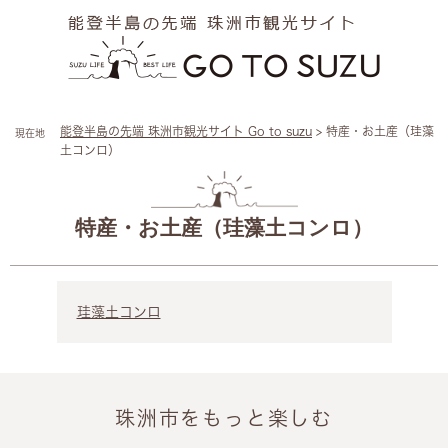
ペ
メ
ー
ニ
ジ
ュ
の
ー
先
を
頭
飛
能登半島の先端 珠洲市観光サイト Go to suzu
>
特産・お土産（珪藻
現在地
で
ば
土コンロ）
す
し
。
て
本
本
文
文
特産・お土産（珪藻土コンロ）
へ
珪藻土コンロ
珠洲市をもっと楽しむ