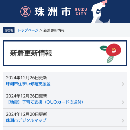
ペ
メ
ー
ニ
ジ
ュ
の
ー
先
を
トップページ
>
新着更新情報
現在地
頭
飛
で
ば
本
す
し
文
。
て
新着更新情報
本
文
へ
2024年12月26日更新
珠洲市住まい修繕支援金
2024年12月26日更新
【地震】子育て支援（OUOカードの送付）
2024年12月20日更新
珠洲市デジタルマップ