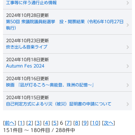
工事等に伴う通行止め情報
2024年10月28日更新
第50回 衆議院議員総選挙 投・開票結果（令和6年10月27日
執行）
2024年10月23日更新
炊き出し&音楽ライブ
2024年10月18日更新
Autumn Fes 2024
2024年10月16日更新
映画 『凪が灯るころ～奥能登、珠洲の記憶～』
2024年10月15日更新
自己判定方式によるり災（被災）証明書の申請について
[
前へ
] [
1
] [
2
] [
3
] [
4
] [
5
] 6 [
7
] [
8
] [
9
] [
10
] [
次へ
]
151件目 ～ 180件目 / 288件中