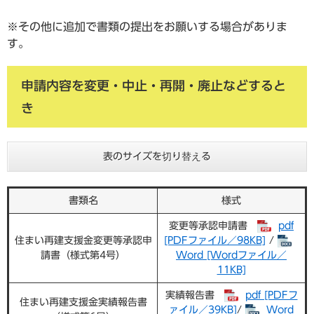
※その他に追加で書類の提出をお願いする場合がありま
す。
申請内容を変更・中止・再開・廃止などすると
き
表のサイズを切り替える
書類名
様式
変更等承認申請書
pdf
住まい再建支援金変更等承認申
[PDFファイル／98KB]
/
請書（様式第4号）
Word [Wordファイル／
11KB]
実績報告書
pdf [PDFフ
住まい再建支援金実績報告書
ァイル／39KB]
/
Word