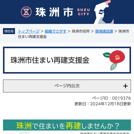
ペ
メ
ー
ニ
ジ
ュ
の
ー
先
を
トップページ
>
組織でさがす
>
珠洲市役所
>
環境建設課
>
珠洲市
現在地
頭
飛
住まい再建支援金
で
ば
す
し
本
。
て
文
珠洲市住まい再建支援金
本
文
へ
ページ内目次
ページID：0019376
更新日：2024年12月18日更新