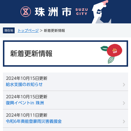
ペ
メ
ー
ニ
ジ
ュ
の
ー
先
を
トップページ
>
新着更新情報
現在地
頭
飛
で
ば
本
す
し
文
。
て
新着更新情報
本
文
へ
2024年10月15日更新
給水支援のお知らせ
2024年10月15日更新
復興イベントin 珠洲
2024年10月11日更新
令和6年奥能登豪雨災害義援金