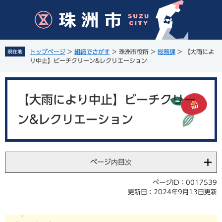
ペ
メ
ー
ニ
ジ
ュ
の
ー
先
を
トップページ
>
組織でさがす
>
珠洲市役所
>
総務課
>
【大雨によ
現在地
頭
飛
り中止】ビーチクリーン&レクリエーション
で
ば
す
し
本
。
て
文
【大雨により中止】ビーチクリー
本
文
ン&レクリエーション
へ
ページ内目次
ページID：0017539
更新日：2024年9月13日更新