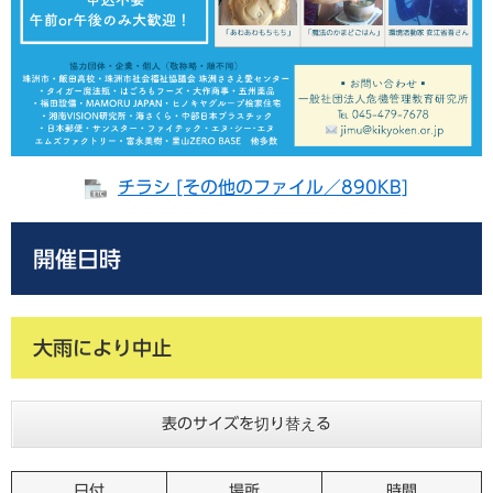
チラシ [その他のファイル／890KB]
開催日時
大雨により中止
表のサイズを切り替える
日付
場所
時間