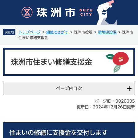
ペ
メ
ー
ニ
ジ
ュ
の
ー
先
を
トップページ
>
組織でさがす
>
珠洲市役所
>
環境建設課
>
珠洲市
現在地
頭
飛
住まい修繕支援金
で
ば
す
し
本
。
て
文
珠洲市住まい修繕支援金
本
文
へ
ページ内目次
ページID：0020005
更新日：2024年12月26日更新
住まいの修繕に支援金を交付します