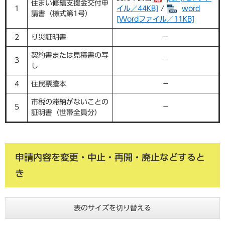
住まい修繕支援金交付申
1
イル／44KB]
/
word
請書（様式第1号）
[Wordファイル／11KB]
2
り災証明書
－
契約書または見積書の写
3
－
し
4
住民票謄本
－
市税の滞納がないことの
5
－
証明書（世帯全員分）
申請内容を変更・中止・再開・廃止などすると
き
表のサイズを切り替える