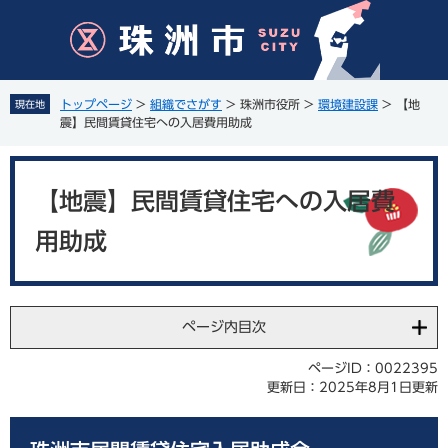
ペ
メ
ー
ニ
ジ
ュ
の
ー
先
を
トップページ
>
組織でさがす
>
珠洲市役所
>
環境建設課
>
【地
現在地
頭
飛
震】民間賃貸住宅への入居費用助成
で
ば
す
し
本
。
て
文
【地震】民間賃貸住宅への入居費
本
文
用助成
へ
ページ内目次
ページID：0022395
更新日：2025年8月1日更新