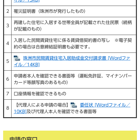
イル／13KB]
2
罹災証明書（珠洲市が発行したもの）
再建した住宅に入居する世帯全員が記載された住民票（続柄
3
が記載のもの）
入居した民間賃貸住宅に係る賃貸借契約書の写し ※電子契
4
約の場合は合意締結証明書も必要です。
珠洲市民間賃貸住宅入居助成金交付請求書 [Wordファ
5
イル／14KB]
申請者本人を確認できる書面等（運転免許証、マイナンバー
6
カード等顔写真のあるもの）
7
口座情報を確認できるもの
【代理人による申請の場合】
委任状 [Wordファイル／
8
10KB]
及び代理人本人を確認できる書面等
申請の窓口