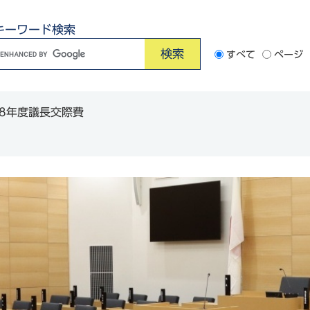
キーワード検索
G
すべて
ページ
o
o
8年度議長交際費
e
カ
ス
タ
ム
検
索