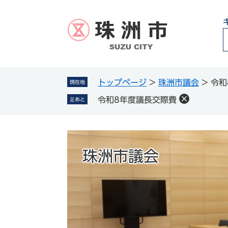
ペ
メ
ー
ニ
ジ
ュ
の
ー
先
を
頭
飛
g
で
ば
トップページ
>
珠洲市議会
>
令和
現在地
l
す
し
令和8年度議長交際費
足あと
。
て
本
文
へ
珠洲市議会