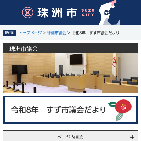
ペ
メ
ー
ニ
ジ
ュ
の
ー
先
を
トップページ
>
珠洲市議会
>
令和8年 すず市議会だより
現在地
頭
飛
で
ば
珠洲市議会
す
し
。
て
本
文
へ
本
文
令和8年 すず市議会だより
ページ内目次