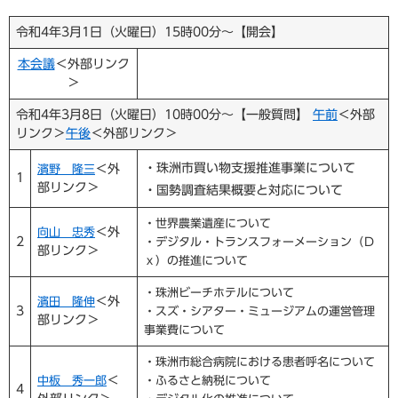
令和4年3月1日（火曜日）15時00分～【開会】
本会議
＜外部リンク
＞
令和4年3月8日（火曜日）10時00分～【一般質問】
午前
＜外部
リンク＞
午後
＜外部リンク＞
・珠洲市買い物支援推進事業について
＜外
濱野 隆三
1
部リンク＞
・国勢調査結果概要と対応について
・世界農業遺産について
＜外
向山 忠秀
2
・デジタル・トランスフォーメーション（Ｄ
部リンク＞
ｘ）の推進について
・珠洲ビーチホテルについて
＜外
濱田 隆伸
3
・スズ・シアター・ミュージアムの運営管理
部リンク＞
事業費について
・珠洲市総合病院における患者呼名について
＜
中板 秀一郎
・ふるさと納税について
4