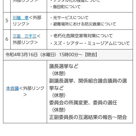
外部リンク＞
・デジタル化の推進について
・飯田町について
＜外部
川端 孝
・光サービスについて
5
リンク＞
・避難場所における防災倉庫について
・老朽化危険空家等対策について
＜
三盃 三千三
6
外部リンク＞
・スズ・シアター・ミュージアムについて
令和4年3月16日（水曜日）15時00分～【閉会】
議長選挙など
（休憩）
副議長選挙、関係組合議会議員の選
挙など
本会議
＜外部リンク
＞
（休憩）
委員会の所属変更、委員の選任
（休憩）
正副委員長の互選結果の報告～閉会