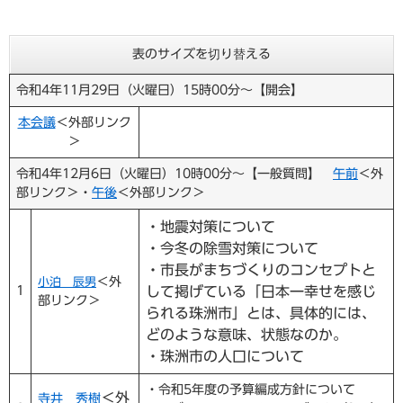
表のサイズを切り替える
令和4年11月29日（火曜日）15時00分～【開会】
本会議
＜外部リンク
＞
令和4年12月6日（火曜日）10時00分～【一般質問】
午前
＜外
部リンク＞
・
午後
＜外部リンク＞
・地震対策について
・今冬の除雪対策について
・市長がまちづくりのコンセプトと
＜外
小泊 辰男
1
して掲げている「日本一幸せを感じ
部リンク＞
られる珠洲市」とは、具体的には、
どのような意味、状態なのか。
・珠洲市の人口について
・令和5年度の予算編成方針について
＜外
寺井 秀樹