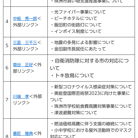
・珠洲市買い物支援推進事業について
・光ファイバー事業について
＜
・ビーチホテルについて
中板 秀一郎
4
外部リンク＞
・飯田町の街路灯について
・インボイス制度について
＜
・地震の多発による影響について
三盃 三千三
5
外部リンク＞
・金田副市長就任にあたって
・自衛消防隊に対する市の対応につ
＜外
菊谷 正好
6
いて
部リンク＞
・トキ放鳥について
・新型コロナウイルス感染症対策について
・奥能登国際芸術祭2023に向けた事業に
＜外部
川端 孝
7
ついて
リンク＞
・珠洲市学校給食費高騰対策事業について
・津波避難対策について
・燃油価格高騰に伴う支援の継続について
・小中学校における屋外活動時でのマスク
＜外
番匠 雅典
8
対応について