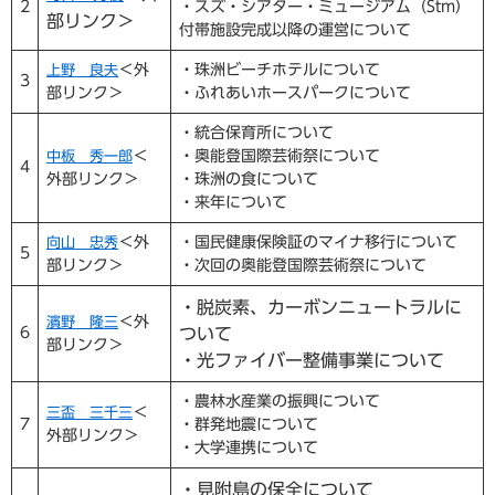
2
・スズ・シアター・ミュージアム（Stm）
部リンク＞
付帯施設完成以降の運営について
＜外
・珠洲ビーチホテルについて
上野 良夫
3
部リンク＞
・ふれあいホースパークについて
・統合保育所について
＜
・奥能登国際芸術祭について
中板 秀一郎
4
外部リンク＞
・珠洲の食について
・来年について
＜外
・国民健康保険証のマイナ移行について
向山 忠秀
5
部リンク＞
・次回の奥能登国際芸術祭について
・脱炭素、カーボンニュートラルに
＜外
濱野 隆三
6
ついて
部リンク＞
・光ファイバー整備事業について
・農林水産業の振興について
＜
三盃 三千三
7
・群発地震について
外部リンク＞
・大学連携について
・見附島の保全について