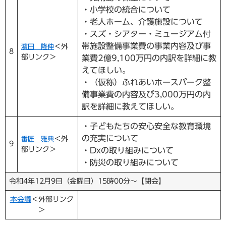
・小学校の統合について
・老人ホーム、介護施設について
・スズ・シアター・ミュージアム付
帯施設整備事業費の事業内容及び事
＜外
濱田 隆伸
8
部リンク＞
業費2億9,100万円の内訳を詳細に教
えてほしい。
・（仮称）ふれあいホースパーク整
備事業費の内容及び3,000万円の内
訳を詳細に教えてほしい。
・子どもたちの安心安全な教育環境
の充実について
＜外
番匠 雅典
9
部リンク＞
・Dxの取り組みについて
・防災の取り組みについて
令和4年12月9日（金曜日）15時00分～【閉会】
本会議
＜外部リンク
＞