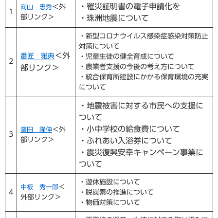
・罹災証明書の電子申請化を
＜外
向山 忠秀
1
部リンク＞
・珠洲地震について
・新型コロナウイルス感染症感染対策防止
対策について
＜外
番匠 雅典
・児童生徒の健全育成について
2
・農業者支援の今後の考え方について
部リンク＞
・統合保育所建設にかかる保育環境の充実
について
・地震被害に対する市民への支援に
ついて
・小中学校の給食費について
＜外
濱田 隆伸
3
部リンク＞
・ふれあい入浴券について
・震災復興安幸キャンペーン事業に
ついて
・遊休施設について
＜
中板 秀一郎
4
・脱炭素の推進について
外部リンク＞
・物価対策について