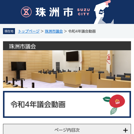
ペ
メ
ー
ニ
ジ
ュ
の
ー
先
を
トップページ
>
珠洲市議会
>
令和4年議会動画
現在地
頭
飛
で
ば
珠洲市議会
す
し
。
て
本
文
へ
本
文
令和4年議会動画
ページ内目次