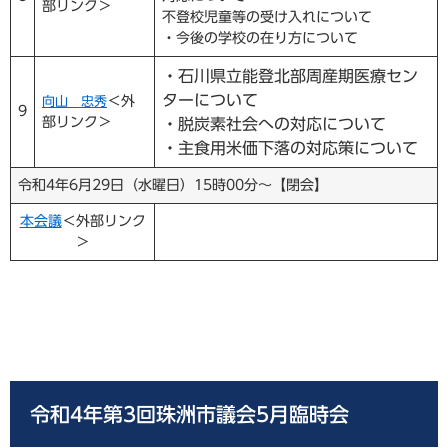
部リンク＞
不登校児童等の受け入れについて
・今後の学校の在り方について
・石川県立能登北部周産期医療セン
ターについて
＜外
向山 忠秀
9
部リンク＞
・脱炭素社会への対応について
・主食用米価下落の対応策について
令和4年6月29日（水曜日）15時00分～【閉会】
本会議
＜外部リンク
＞
令和4年第3回珠洲市議会5月臨時会