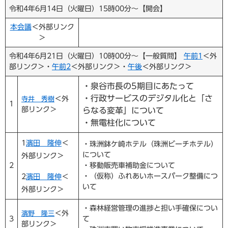
令和4年6月14日（火曜日）15時00分～【開会】
本会議
＜外部リンク
＞
令和4年6月21日（火曜日）10時00分～【一般質問】
午前1
＜外
部リンク＞
・
午前2
＜外部リンク＞
・
午後
＜外部リンク＞
・泉谷市長の5期目にあたって
・行政サービスのデジタル化と「さ
＜外
寺井 秀樹
1
部リンク＞
らなる変革」について
・無電柱化について
1
濱田 隆伸
＜
・珠洲鉢ケ崎ホテル（珠洲ビーチホテル）
について
外部リンク＞
2
・移動販売車補助金について
2
濱田 隆伸
＜
・（仮称）ふれあいホースパーク整備につ
いて
外部リンク＞
・森林経営管理の進捗と担い手確保につい
＜外
濱野 隆三
3
て
部リンク＞