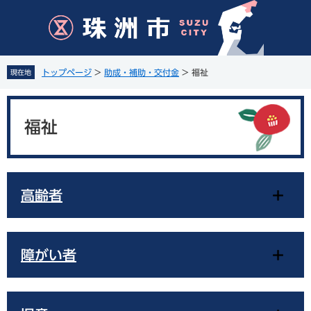
ペ
メ
ー
ニ
ジ
ュ
の
ー
先
を
トップページ
>
助成・補助・交付金
>
福祉
現在地
頭
飛
で
ば
本
す
し
文
。
て
福祉
本
文
へ
高齢者
障がい者