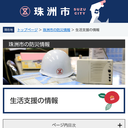
ペ
メ
ー
ニ
ジ
ュ
の
ー
先
を
トップページ
>
珠洲市の防災情報
>
生活支援の情報
現在地
頭
飛
で
ば
珠洲市の防災情報
す
し
。
て
本
文
へ
本
文
生活支援の情報
ページ内目次