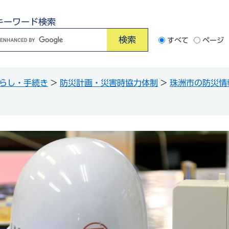
キーワード検索
G
すべて
ページ
o
o
らし・手続き
>
防災計画・災害時協力体制
>
珠洲市の防災情
e
カ
ス
タ
ム
検
索