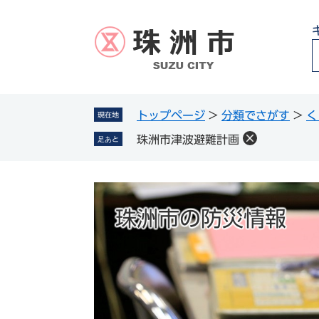
ペ
メ
ー
ニ
ジ
ュ
の
ー
先
を
頭
飛
g
で
ば
トップページ
>
分類でさがす
>
く
現在地
l
す
し
珠洲市津波避難計画
足あと
。
て
本
文
へ
珠洲市の防災情報