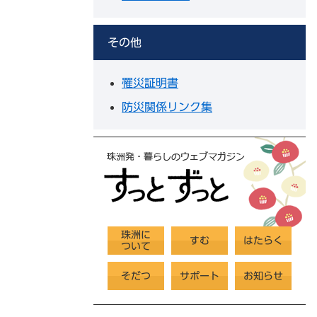
その他
罹災証明書
防災関係リンク集
珠洲に
すむ
はたらく
ついて
そだつ
サポート
お知らせ