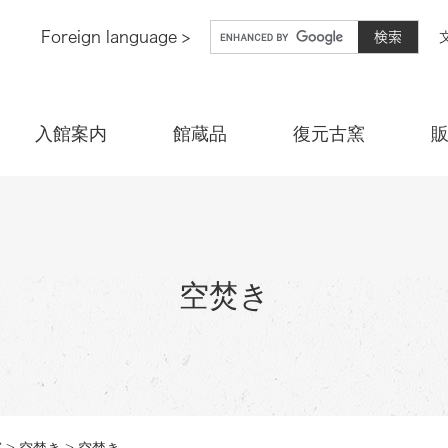
G
Foreign language >
o
o
g
l
入館案内
館蔵品
復元古窯
e
カ
ス
タ
ム
検
空焚き
索
>
>