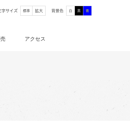
文字サイズ
拡大
背景色
標準
白
黒
青
販売
アクセス