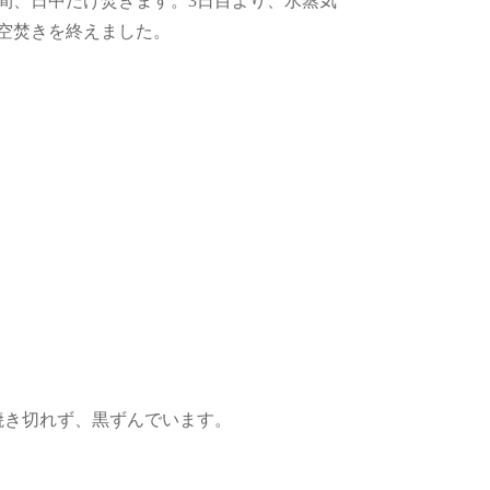
間、日中だけ焚きます。3日目より、水蒸気
で空焚きを終えました。
焼き切れず、黒ずんでいます。