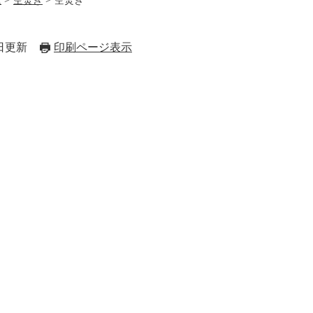
窯
空焚き
空焚き
7日更新
印刷ページ表示