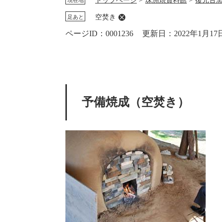
トップページ
珠洲焼資料館
復元古
現在地
空焚き
足あと
本
ページID：0001236
更新日：2022年1月1
文
予備焼成（空焚き）