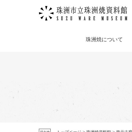
ペ
メ
ー
ニ
ジ
ュ
の
ー
先
を
頭
飛
珠洲焼について
で
ば
す
し
。
て
本
文
へ
>
>