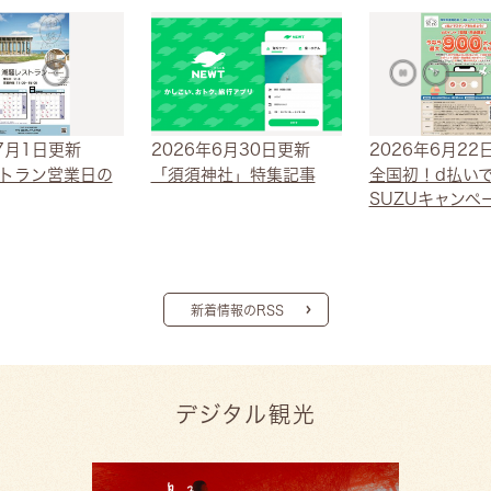
7月1日更新
2026年6月30日更新
2026年6月22
トラン営業日の
「須須神社」特集記事
全国初！d払いで
SUZUキャンペ
新着情報のRSS
デジタル観光