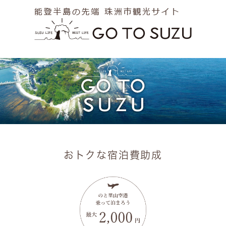
ペ
メ
ー
ニ
ジ
ュ
の
ー
先
を
頭
飛
で
ば
す
し
。
て
本
文
へ
おトクな宿泊費助成