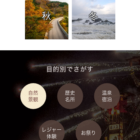
秋
冬
目的別でさがす
自然
歴史
温泉
景観
名所
宿泊
レジャー
お祭り
体験