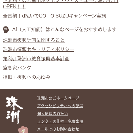
世界初！のと里山ポケモン・ウィズ・ユー空港7月7日
OPEN！！
全国初！d払いでGO TO SUZUキャンペーン実施
AI（人工知能）は
こんなページをおすすめします
珠洲市復興計画に関すること
珠洲市情報セキュリティポリシー
第3期 珠洲市教育振興基本計画
空き家バンク
復旧・復興へのあゆみ
珠洲市公式ホームぺージ
アクセシビリティへの配慮
個人情報の取扱い
リンク・著作権・免責事項
メールでのお問い合わせ