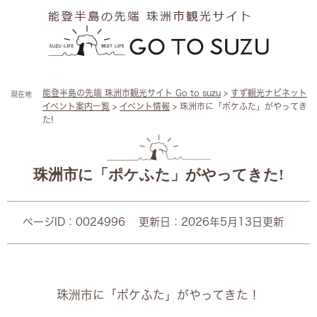
ペ
メ
ー
ニ
ジ
ュ
の
ー
先
を
頭
飛
能登半島の先端 珠洲市観光サイト Go to suzu
>
すず観光ナビネット
現在地
で
ば
イベント案内一覧
>
イベント情報
>
珠洲市に「ポケふた」がやってき
す
し
た!
。
て
本
本
文
文
へ
珠洲市に「ポケふた」がやってきた!
ページID：0024996
更新日：2026年5月13日更新
珠洲市に「ポケふた」がやってきた！