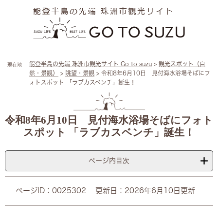
ペ
メ
ー
ニ
ジ
ュ
の
ー
先
を
頭
飛
能登半島の先端 珠洲市観光サイト Go to suzu
>
観光スポット（自
現在地
で
ば
然・景観）
>
眺望・景観
>
令和8年6月10日 見付海水浴場そばにフ
す
し
ォトスポット 「ラブカスベンチ」誕生！
。
て
本
本
文
文
へ
令和8年6月10日 見付海水浴場そばにフォト
スポット 「ラブカスベンチ」誕生！
ページ内目次
ページID：0025302
更新日：2026年6月10日更新