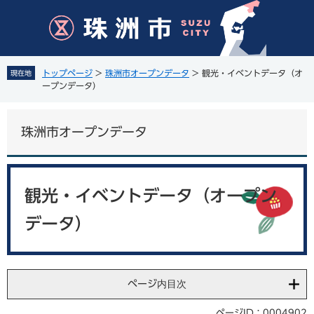
ペ
メ
ー
ニ
ジ
ュ
の
ー
先
を
トップページ
>
珠洲市オープンデータ
>
観光・イベントデータ（オ
現在地
頭
飛
ープンデータ）
で
ば
す
し
。
て
珠洲市オープンデータ
本
文
へ
本
文
観光・イベントデータ（オープン
データ）
ページ内目次
ページID：0004902