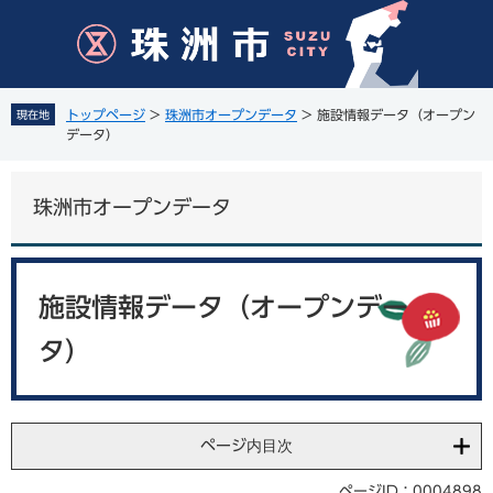
ペ
メ
ー
ニ
ジ
ュ
の
ー
先
を
トップページ
>
珠洲市オープンデータ
>
施設情報データ（オープン
現在地
頭
飛
データ）
で
ば
す
し
。
て
珠洲市オープンデータ
本
文
へ
本
文
施設情報データ（オープンデー
タ）
ページ内目次
ページID：0004898