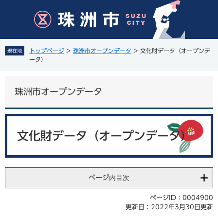
ペ
メ
ー
ニ
ジ
ュ
の
ー
先
を
トップページ
>
珠洲市オープンデータ
>
文化財データ（オープンデ
現在地
頭
飛
ータ）
で
ば
す
し
。
て
珠洲市オープンデータ
本
文
へ
本
文
文化財データ（オープンデータ）
ページ内目次
ページID：0004900
更新日：2022年3月30日更新