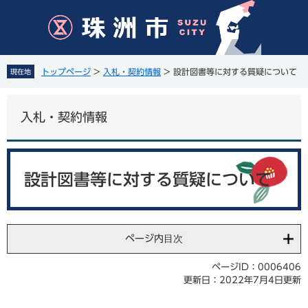
ペ
メ
ー
ニ
ジ
ュ
の
ー
先
を
トップページ
>
入札・契約情報
>
設計図書等に対する質疑について
現在地
頭
飛
で
ば
す
し
入札・契約情報
。
て
本
文
本
へ
文
設計図書等に対する質疑について
ページ内目次
ページID：0006406
更新日：2022年7月4日更新