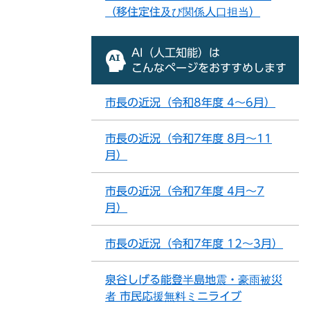
（移住定住及び関係人口担当）
AI（人工知能）は
こんなページをおすすめします
市長の近況（令和8年度 4～6月）
市長の近況（令和7年度 8月～11
月）
市長の近況（令和7年度 4月～7
月）
市長の近況（令和7年度 12～3月）
泉谷しげる能登半島地震・豪雨被災
者 市民応援無料ミニライブ