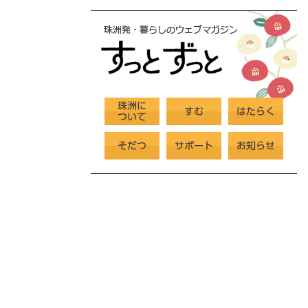
珠洲に
すむ
はたらく
ついて
そだつ
サポート
お知らせ