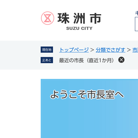
ペ
メ
ー
ニ
ジ
ュ
の
ー
先
を
頭
飛
g
で
ば
トップページ
>
分類でさがす
>
市
現在地
l
す
し
最近の市長（直近1か月）
足あと
。
て
本
文
へ
ようこそ市長室へ