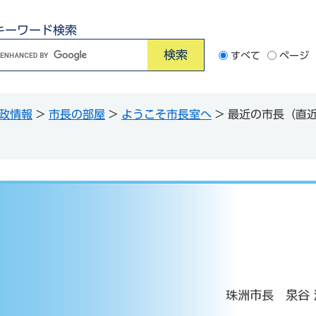
キーワード検索
G
すべて
ページ
o
o
政情報
>
市長の部屋
>
ようこそ市長室へ
>
最近の市長（直近
e
カ
ス
タ
ム
検
索