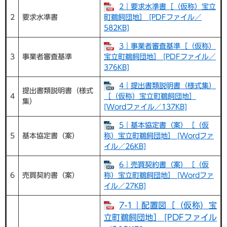
2｜要求水準書［（仮称）宝立
2
要求水準書
町鵜飼団地］ [PDFファイル／
582KB]
3｜事業者審査基準［（仮称）
3
事業者審査基準
宝立町鵜飼団地］ [PDFファイル／
376KB]
4｜提出書類説明書（様式集）
提出書類説明書（様式
4
［（仮称）宝立町鵜飼団地］
集）
[Wordファイル／137KB]
5｜基本協定書（案）［（仮
5
基本協定書（案）
称）宝立町鵜飼団地］ [Wordファ
イル／26KB]
6｜売買契約書（案）［（仮
6
売買契約書（案）
称）宝立町鵜飼団地］ [Wordファ
イル／27KB]
7-1｜配置図［（仮称）宝
立町鵜飼団地］ [PDFファイル