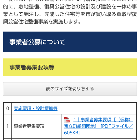
的に、敷地整備、復興公営住宅の設計及び建設を一体の事
業として発注し、完成した住宅等を市が買い取る買取型復
興公営住宅整備事業を実施します。
事業者公募について
事業者募集要項等
表のサイズを切り替える
0
実施要項・設計標準等
1｜事業者募集要項［（仮称）
1
事業者募集要項
宝立町鵜飼団地］ [PDFファイル／
605KB]