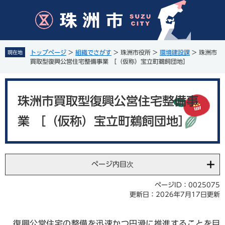
ペ
メ
ー
ニ
ジ
ュ
の
ー
先
を
トップページ
>
組織でさがす
>
珠洲市役所
>
環境建設課
>
珠洲市
現在地
頭
飛
買取型復興公営住宅整備事業 ［（仮称）宝立町鵜飼団地］
で
ば
す
し
本
。
て
文
珠洲市買取型復興公営住宅整備事
本
文
業 ［（仮称）宝立町鵜飼団地］
へ
ページ内目次
ページID：0025075
更新日：2026年7月17日更新
復興公営住宅の整備を迅速かつ円滑に推進することを目