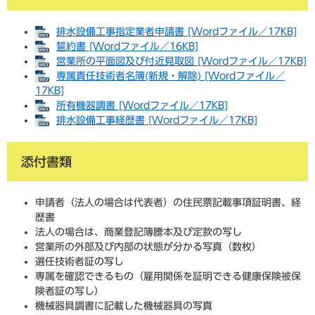
排水設備工事指定業者申請書 [Wordファイル／17KB]
誓約書 [Wordファイル／16KB]
営業所の平面図及び付近見取図 [Wordファイル／17KB]
専属責任技術者名簿(新規・解除) [Wordファイル／
17KB]
所有機器調書 [Wordファイル／17KB]
排水設備工事経歴書 [Wordファイル／17KB]
添付書類
申請者（法人の場合は代表者）の住民票記載事項証明書、経
歴書
法人の場合は、商業登記簿謄本及び定款の写し
営業所の外部及び内部の状態が分かる写真（数枚）
選任技術者証の写し
専属を確認できるもの（雇用関係を証明できる健康保険被保
険者証の写し）
機械器具調書に記載した機械器具の写真