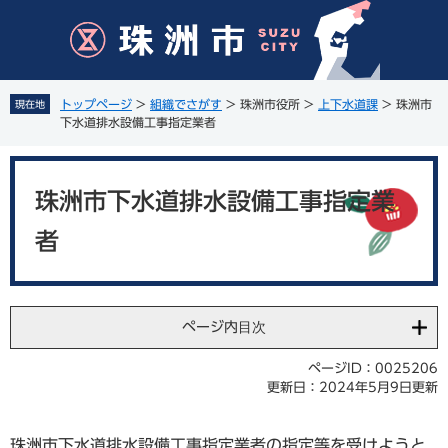
ペ
メ
ー
ニ
ジ
ュ
の
ー
先
を
トップページ
>
組織でさがす
>
珠洲市役所
>
上下水道課
>
珠洲市
現在地
頭
飛
下水道排水設備工事指定業者
で
ば
す
し
本
。
て
文
珠洲市下水道排水設備工事指定業
本
文
者
へ
ページ内目次
ページID：0025206
更新日：2024年5月9日更新
珠洲市下水道排水設備工事指定業者の指定等を受けようと