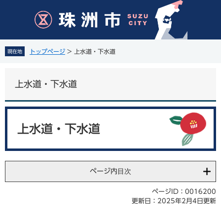
ペ
メ
ー
ニ
ジ
ュ
の
ー
先
を
トップページ
>
上水道・下水道
現在地
頭
飛
で
ば
す
し
上水道・下水道
。
て
本
文
本
へ
文
上水道・下水道
ページ内目次
ページID：0016200
更新日：2025年2月4日更新