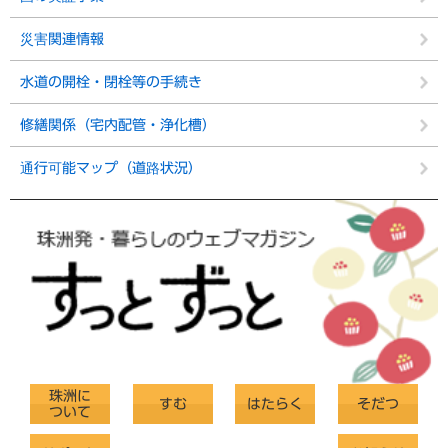
災害関連情報
水道の開栓・閉栓等の手続き
修繕関係（宅内配管・浄化槽）
通行可能マップ（道路状況）
珠洲に
すむ
はたらく
そだつ
ついて