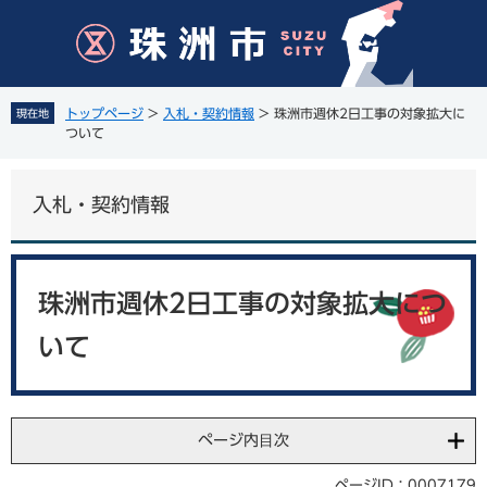
ペ
メ
ー
ニ
ジ
ュ
の
ー
先
を
トップページ
>
入札・契約情報
>
珠洲市週休2日工事の対象拡大に
現在地
頭
飛
ついて
で
ば
す
し
。
て
入札・契約情報
本
文
へ
本
文
珠洲市週休2日工事の対象拡大につ
いて
ページ内目次
ページID：0007179