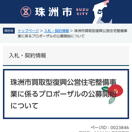
ペ
メ
ー
ニ
ジ
ュ
の
ー
先
を
トップページ
>
入札・契約情報
>
珠洲市買取型復興公営住宅整備事
現在地
頭
飛
業に係るプロポーザルの公募開始について
で
ば
す
し
。
て
入札・契約情報
本
文
へ
本
文
珠洲市買取型復興公営住宅整備事
業に係るプロポーザルの公募開始
について
ページID：0023846