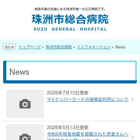
ペ
メ
ー
ニ
ジ
ュ
の
ー
先
を
頭
飛
で
ば
トップページ
>
珠洲市総合病院
>
インフォメーション
>
News
現在地
す
し
。
て
本
本
文
文
News
へ
2026年7月10日更新
マイナンバーカードの保険証利用について
2026年5月13日更新
令和6年能登地震を経験された患者さんへ