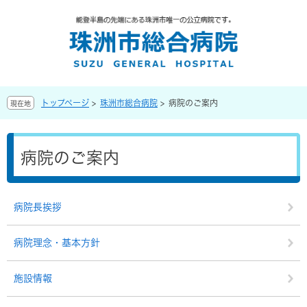
ペ
メ
ー
ニ
ジ
ュ
の
ー
先
を
頭
飛
で
ば
トップページ
>
珠洲市総合病院
>
病院のご案内
現在地
す
し
。
て
本
本
文
文
病院のご案内
へ
病院長挨拶
病院理念・基本方針
施設情報