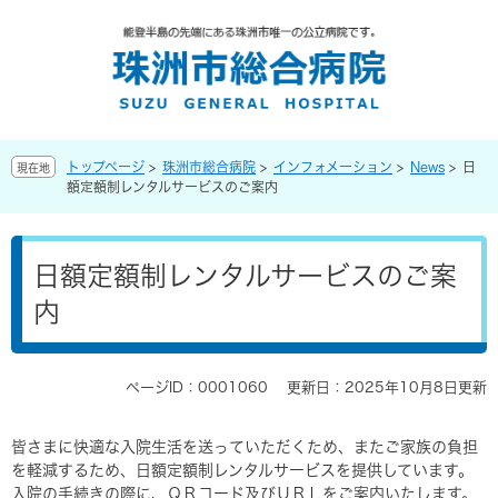
ペ
メ
ー
ニ
ジ
ュ
の
ー
先
を
頭
飛
で
ば
トップページ
>
珠洲市総合病院
>
インフォメーション
>
News
>
日
現在地
す
し
額定額制レンタルサービスのご案内
。
て
本
本
文
文
へ
日額定額制レンタルサービスのご案
内
ページID：0001060
更新日：2025年10月8日更新
皆さまに快適な入院生活を送っていただくため、またご家族の負担
を軽減するため、日額定額制レンタルサービスを提供しています。
入院の手続きの際に、ＱＲコード及びＵＲＬをご案内いたします。