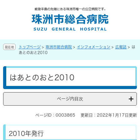
ペ
メ
ー
ニ
ジ
ュ
の
ー
先
を
頭
飛
で
ば
トップページ
>
珠洲市総合病院
>
インフォメーション
>
広報誌
>
は
現在地
す
し
あとのおと2010
。
て
本
本
文
文
へ
はあとのおと2010
ページ内目次
ページID：0003865
更新日：2022年1月17日更新
2010年発行