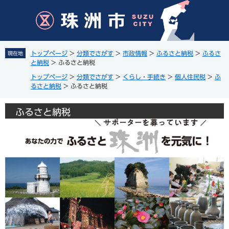
ペ
メ
ー
ニ
ジ
ュ
の
ー
先
を
トップページ
>
分類でさがす
>
市政情報
>
ふるさと納税
>
ふるさ
現在地
頭
飛
と納税
>
ふるさと納税
で
ば
トップページ
>
分類でさがす
>
くらし・手続き
>
個人住民税
>
ふ
す
し
るさと納税
>
ふるさと納税
。
て
本
ふるさと納税
文
へ